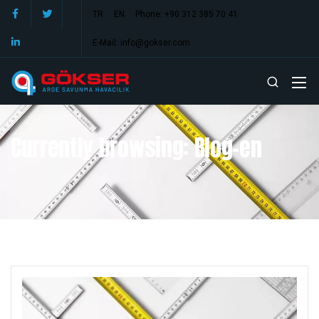
TR
EN
Phone: +90 312 385 70 41
E-Mail: info@gokser.com
Currently browsing: Blog-en